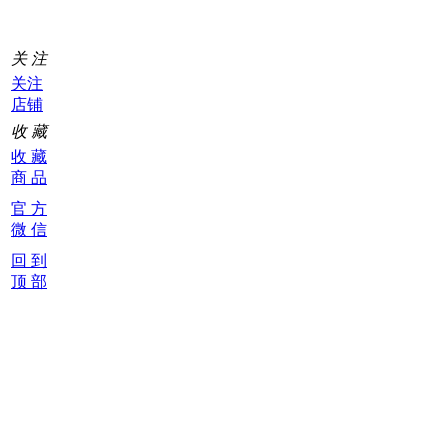
关 注
关注
店铺
收 藏
收 藏
商 品
官 方
微 信
回 到
顶 部