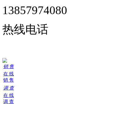
13857974080
热线电话
24小时在线服务
销 售
在 线
销 售
调 查
在 线
调 查
购
物
车
0