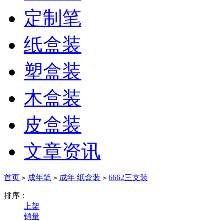
定制笔
纸盒装
塑盒装
木盒装
皮盒装
文章资讯
首页
成年笔
成年 纸盒装
6662三支装
>
>
>
排序：
上架
销量