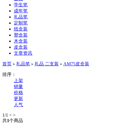
学生笔
成年笔
礼品笔
定制笔
纸盒装
塑盒装
木盒装
皮盒装
文章资讯
首页
礼品笔
礼品 二支装
AM75皮盒装
>
>
>
排序：
上架
销量
价格
更新
人气
1
/1
<
>
共
1
个商品