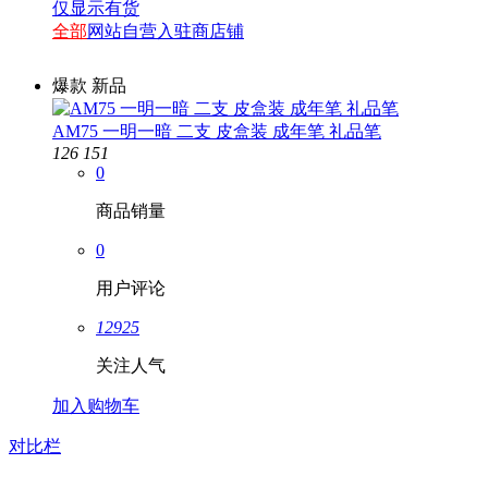
仅显示有货
全部
网站自营
入驻商店铺
爆款
新品
AM75 一明一暗 二支 皮盒装 成年笔 礼品笔
126
151
0
商品销量
0
用户评论
12925
关注人气
加入购物车
对比栏