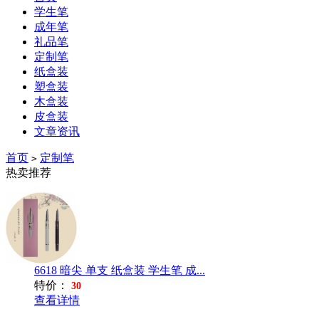
学生笔
成年笔
礼品笔
定制笔
纸盒装
塑盒装
木盒装
皮盒装
文章资讯
首页
定制笔
>
热卖推荐
6618 暗尖 单支 纸盒装 学生笔 成...
特价：
30
查看详情