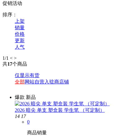
促销活动
排序：
上架
销量
价格
更新
人气
1
/1
<
>
共
17
个商品
仅显示有货
全部
网站自营
入驻商店铺
爆款
新品
2026 暗尖 单支 塑盒装 学生笔 （可定制）
14
17
0
商品销量