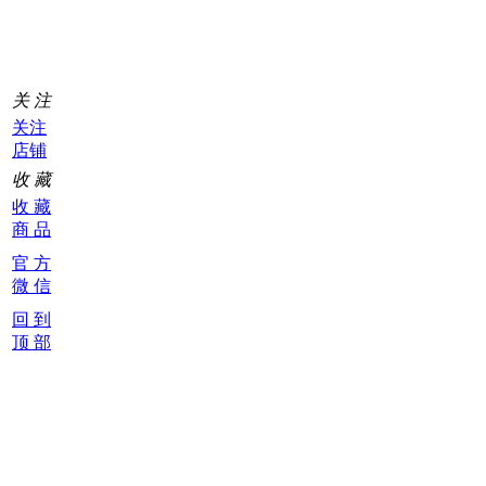
0
关 注
关注
店铺
收 藏
收 藏
商 品
官 方
微 信
回 到
顶 部