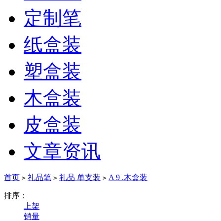
定制笔
纸盒装
塑盒装
木盒装
皮盒装
文章资讯
首页
礼品笔
礼品 单支装
A 9 .木盒装
>
>
>
排序：
上架
销量