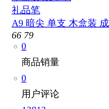
A9 暗尖 单支 木盒装 
66
79
0
商品销量
0
用户评论