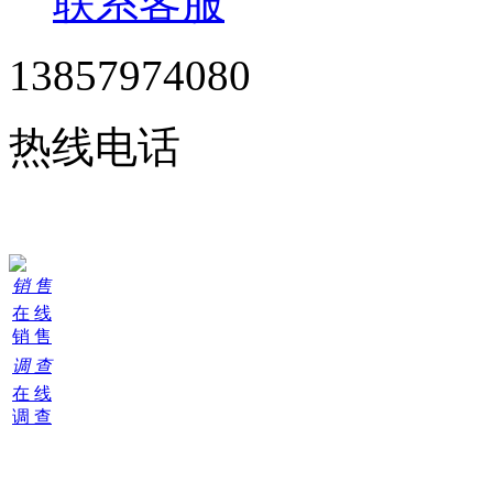
联系客服
13857974080
热线电话
24小时在线服务
销 售
在 线
销 售
调 查
在 线
调 查
购
物
车