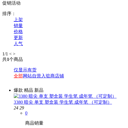
促销活动
排序：
上架
销量
价格
更新
人气
1
/1
<
>
共
1
个商品
仅显示有货
全部
网站自营
入驻商店铺
爆款
精品
新品
3380 暗尖 单支 塑盒装 学生笔 成年笔 （可定制）
24
29
0
商品销量