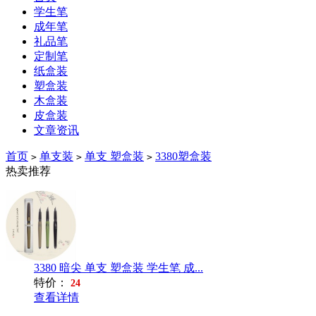
学生笔
成年笔
礼品笔
定制笔
纸盒装
塑盒装
木盒装
皮盒装
文章资讯
首页
单支装
单支 塑盒装
3380塑盒装
>
>
>
热卖推荐
3380 暗尖 单支 塑盒装 学生笔 成...
特价：
24
查看详情