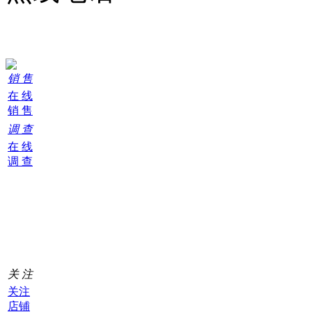
24小时在线服务
销 售
在 线
销 售
调 查
在 线
调 查
购
物
车
0
关 注
关注
店铺