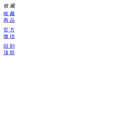
收 藏
收 藏
商 品
官 方
微 信
回 到
顶 部