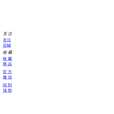
物
车
0
关 注
关注
店铺
收 藏
收 藏
商 品
官 方
微 信
回 到
顶 部