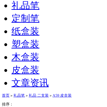
礼品笔
定制笔
纸盒装
塑盒装
木盒装
皮盒装
文章资讯
首页
礼品笔
礼品 二支装
A59 皮盒装
>
>
>
排序：