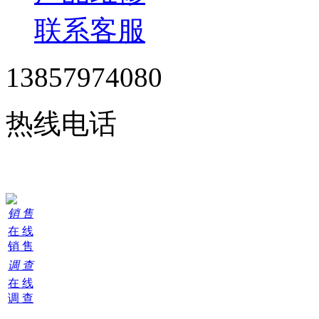
联系客服
13857974080
热线电话
24小时在线服务
销 售
在 线
销 售
调 查
在 线
调 查
购