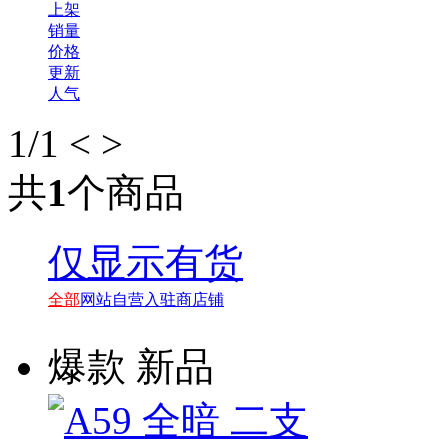
上架
销量
价格
更新
人气
1
/1
<
>
共
1
个商品
仅显示有货
全部
网站自营
入驻商店铺
爆款
新品