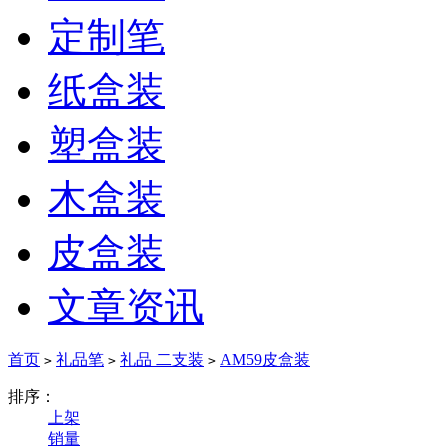
定制笔
纸盒装
塑盒装
木盒装
皮盒装
文章资讯
首页
礼品笔
礼品 二支装
AM59皮盒装
>
>
>
排序：
上架
销量