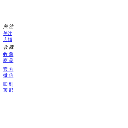
0
关 注
关注
店铺
收 藏
收 藏
商 品
官 方
微 信
回 到
顶 部