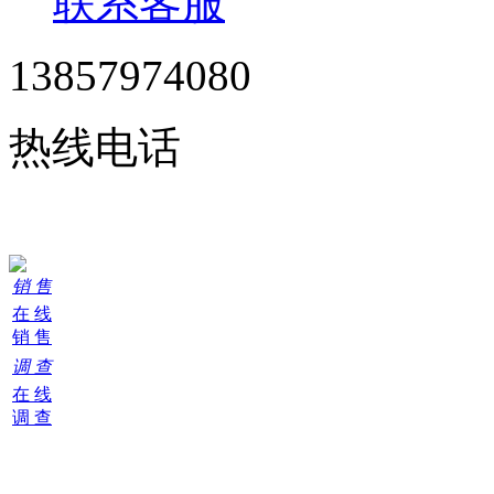
联系客服
13857974080
热线电话
24小时在线服务
销 售
在 线
销 售
调 查
在 线
调 查
购
物
车