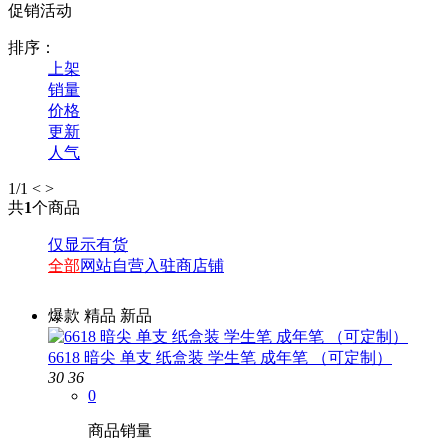
促销活动
排序：
上架
销量
价格
更新
人气
1
/1
<
>
共
1
个商品
仅显示有货
全部
网站自营
入驻商店铺
爆款
精品
新品
6618 暗尖 单支 纸盒装 学生笔 成年笔 （可定制）
30
36
0
商品销量