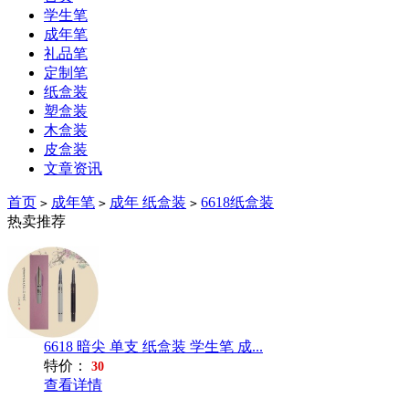
学生笔
成年笔
礼品笔
定制笔
纸盒装
塑盒装
木盒装
皮盒装
文章资讯
首页
成年笔
成年 纸盒装
6618纸盒装
>
>
>
热卖推荐
6618 暗尖 单支 纸盒装 学生笔 成...
特价：
30
查看详情