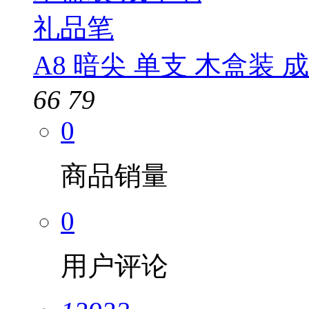
A8 暗尖 单支 木盒装 
66
79
0
商品销量
0
用户评论