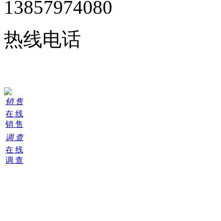
13857974080
热线电话
24小时在线服务
销 售
在 线
销 售
调 查
在 线
调 查
购
物
车
0