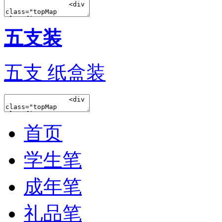
五支装
五支 纸盒装
首页
学生笔
成年笔
礼品笔