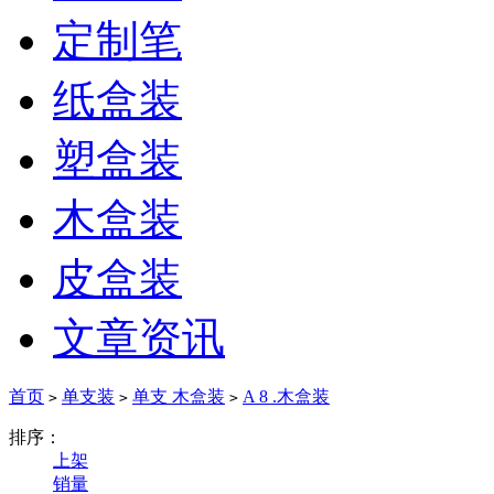
定制笔
纸盒装
塑盒装
木盒装
皮盒装
文章资讯
首页
单支装
单支 木盒装
A 8 .木盒装
>
>
>
排序：
上架
销量