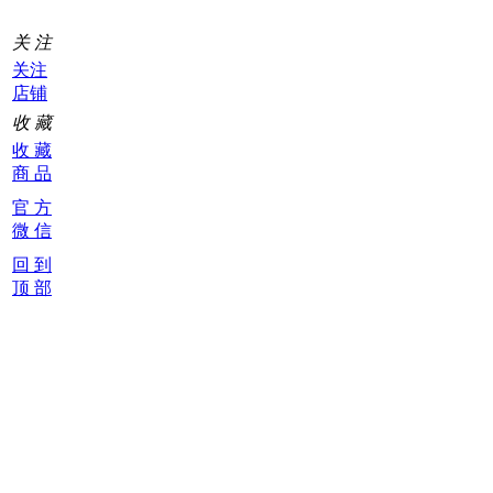
关 注
关注
店铺
收 藏
收 藏
商 品
官 方
微 信
回 到
顶 部