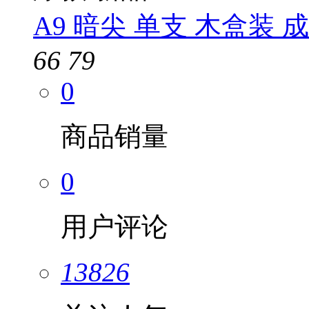
A9 暗尖 单支 木盒装 
66
79
0
商品销量
0
用户评论
13826