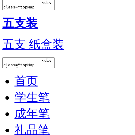
五支装
五支 纸盒装
首页
学生笔
成年笔
礼品笔