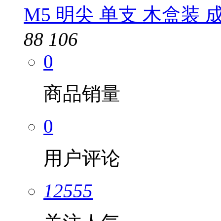
M5 明尖 单支 木盒装 
88
106
0
商品销量
0
用户评论
12555